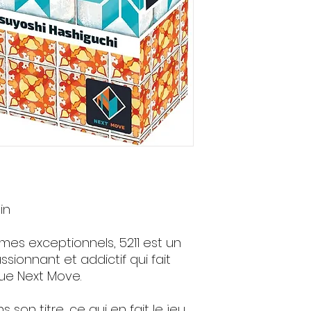
in
s exceptionnels, 5211 est un
ssionnant et addictif qui fait
ue Next Move.
 son titre, ce qui en fait le jeu