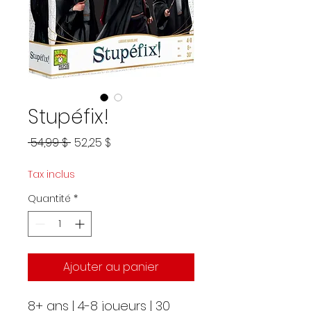
Stupéfix!
Prix
Prix
 54,99 $ 
52,25 $
original
promotionnel
Tax inclus
Quantité
*
Ajouter au panier
8+ ans | 4-8 joueurs | 30