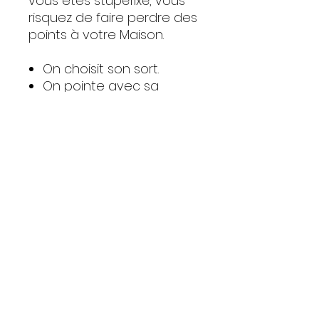
vous êtes stupéfixé, vous
risquez de faire perdre des
points à votre Maison.
On choisit son sort.
On pointe avec sa
baguette, tous en
même temps, un
adversaire de son choix.
On lance le sort, tous en
même temps. Et on
constate les effets.
Les participants
indemnes se partagent
les récompenses au
centre de la table et les
glissent dans l’urne de
leur Maison.