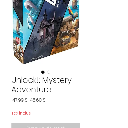
Unlock!: Mystery
Adventure
Prix
Prix
 47,99 $ 
45,60 $
original
promotionnel
Tax inclus