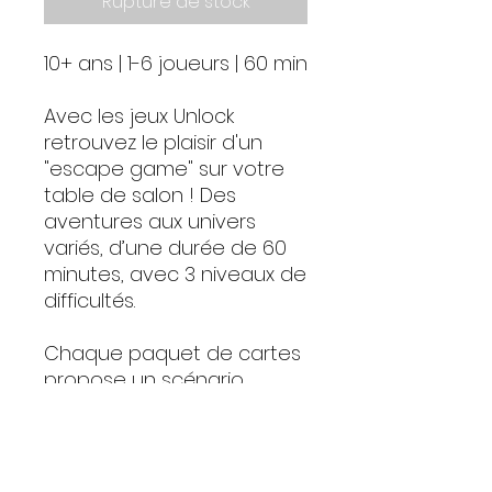
Rupture de stock
10+ ans | 1-6 joueurs | 60 min
Avec les jeux Unlock
retrouvez le plaisir d'un
"escape game" sur votre
table de salon ! Des
aventures aux univers
variés, d’une durée de 60
minutes, avec 3 niveaux de
difficultés.
Chaque paquet de cartes
propose un scénario
coopératif. Les joueurs sont
plongés dans une
aventure et ont une heure
(en temps réel) pour