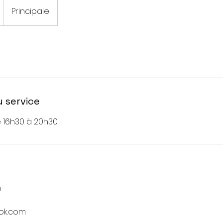
Principale
u service
de 16h30 à 20h30
n
ok.com