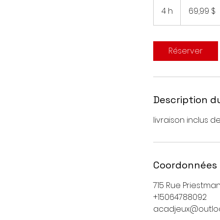
69,99 dollars
canadiens
4 h
4
69,99 $
h
Réserver
Description d
livraison inclus 
Coordonnées
715 Rue Priestma
+15064788092
acadjeux@outlo